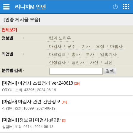
리니지M
인벤
[인증 게시물 모음]
전체보기
정보별
팁과 노하우
마검사
군주
기사
요정
마법사
직업별
다크엘프
총사
투사
암흑기사
신성검사
광전사
사신
뇌신
분류별 검색
[마검사]
마검사 스킬정리 ver.240619
[29]
ORYU | 조회: 43295 | 2024-06-19
[마검사]
마검사 관련 간단정보
[10]
싱검tv | 조회: 10099 | 2024-06-19
[마검사]
[정보글] 마검사gif 2탄
[2]
싱검tv | 조회: 9614 | 2024-06-18