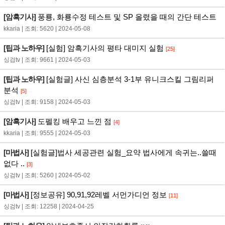
[암흑기사]
풍룡, 화룡수정 테스트 및 SP 올렸을 때의 간단 테스트
kkaria | 조회: 5620 | 2024-05-08
[팁과 노하우]
[실험] 암흑기사의 평타 대미지 실험
[25]
싱검tv | 조회: 9661 | 2024-05-03
[팁과 노하우]
[실험글] 사신 심층분석 3-1부 유니크스킬 그림리퍼
분석
[5]
싱검tv | 조회: 9158 | 2024-05-03
[암흑기사]
도펠킹 배우고 느낀 점
[4]
kkaria | 조회: 9555 | 2024-05-03
[마법사]
[실험글]법사 세공관련 실험_요약 법사에게 속귀는..쓸때
없다 ..
[3]
싱검tv | 조회: 5260 | 2024-05-02
[마법사]
[정보공유] 90,91,92레벨 서먼가디언 정보
[11]
싱검tv | 조회: 12258 | 2024-04-25