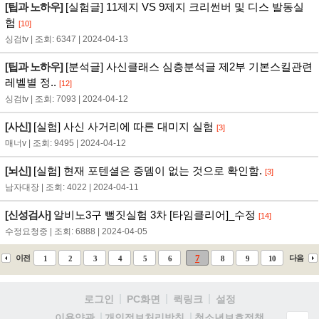
[팁과 노하우]
[실험글] 11제지 VS 9제지 크리썬버 및 디스 발동실
험
[10]
싱검tv | 조회: 6347 | 2024-04-13
[팁과 노하우]
[분석글] 사신클래스 심층분석글 제2부 기본스킬관련
레벨별 정..
[12]
싱검tv | 조회: 7093 | 2024-04-12
[사신]
[실험] 사신 사거리에 따른 대미지 실험
[3]
매너v | 조회: 9495 | 2024-04-12
[뇌신]
[실험] 현재 포텐셜은 증뎀이 없는 것으로 확인함.
[3]
남자대장 | 조회: 4022 | 2024-04-11
[신성검사]
알비노3구 뻘짓실험 3차 [타임클리어]_수정
[14]
수정요청중 | 조회: 6888 | 2024-04-05
7
이전
다음
1
2
3
4
5
6
8
9
10
로그인
PC화면
퀵링크
설정
청소년보호정책
이용약관
개인정보처리방침