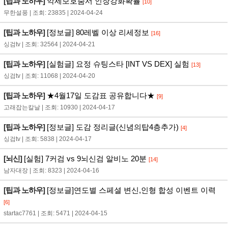
[팁과 노하우]
악세보호줌서 인장강화확률
[10]
무한설풍 | 조회: 23835 | 2024-04-24
[팁과 노하우]
[정보글] 80레벨 이상 리세정보
[16]
싱검tv | 조회: 32564 | 2024-04-21
[팁과 노하우]
[실험글] 요정 슈팅스타 [INT VS DEX] 실험
[13]
싱검tv | 조회: 11068 | 2024-04-20
[팁과 노하우]
★4월17일 도감표 공유합니다★
[9]
고래잡는칼날 | 조회: 10930 | 2024-04-17
[팁과 노하우]
[정보글] 도감 정리글(신념의탑4층추가)
[4]
싱검tv | 조회: 5838 | 2024-04-17
[뇌신]
[실험] 7커검 vs 9뇌신검 알비노 20분
[14]
남자대장 | 조회: 8323 | 2024-04-16
[팁과 노하우]
[정보글]연도별 스페셜 변신,인형 합성 이벤트 이력
[6]
startac7761 | 조회: 5471 | 2024-04-15