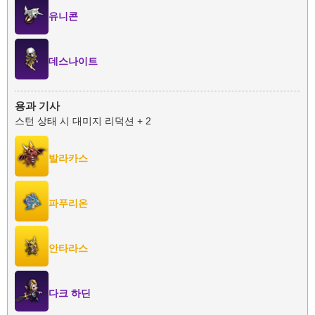
유니콘
데스나이트
용과 기사
스턴 상태 시 대미지 리덕션 + 2
발라카스
파푸리온
안타라스
다크 하딘