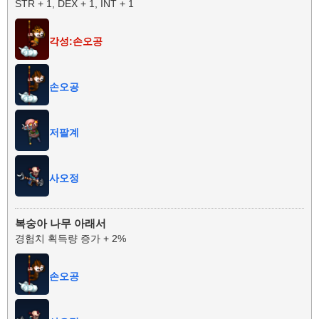
STR + 1, DEX + 1, INT + 1
각성:손오공
손오공
저팔계
사오정
복숭아 나무 아래서
경험치 획득량 증가 + 2%
손오공