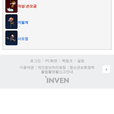
각성:손오공
저팔계
사오정
로그인
PC화면
퀵링크
설정
청소년보호정책
이용약관
개인정보처리방침
▲
불법촬영물신고안내
(주)
인
벤