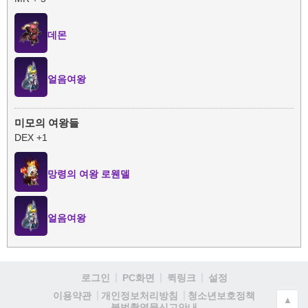
데몬
얼음여왕
미모의 여왕들
DEX +1
망령의 여왕 로웬델
얼음여왕
로그인
PC화면
퀵링크
설정
청소년보호정책
이용약관
개인정보처리방침
▲
불법촬영물신고안내