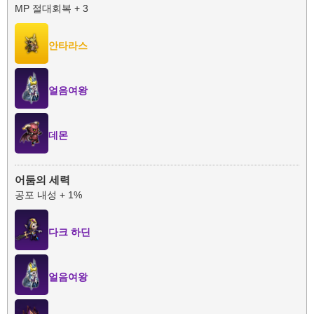
MP 절대회복 + 3
안타라스
얼음여왕
데몬
어둠의 세력
공포 내성 + 1%
다크 하딘
얼음여왕