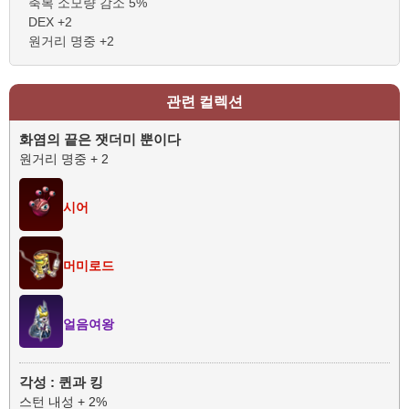
축복 소모량 감소 5%
DEX +2
원거리 명중 +2
관련 컬렉션
화염의 끝은 잿더미 뿐이다
원거리 명중 + 2
시어
머미로드
얼음여왕
각성 : 퀸과 킹
스턴 내성 + 2%