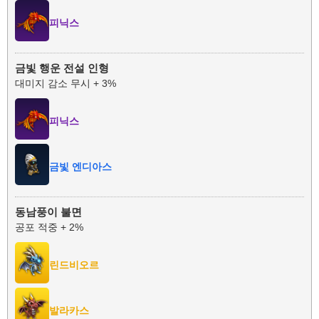
피닉스
금빛 행운 전설 인형
대미지 감소 무시 + 3%
피닉스
금빛 엔디아스
동남풍이 불면
공포 적중 + 2%
린드비오르
발라카스