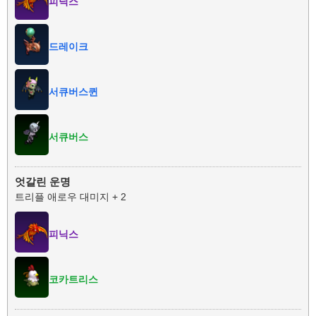
피닉스
드레이크
서큐버스퀸
서큐버스
엇갈린 운명
트리플 애로우 대미지 + 2
피닉스
코카트리스