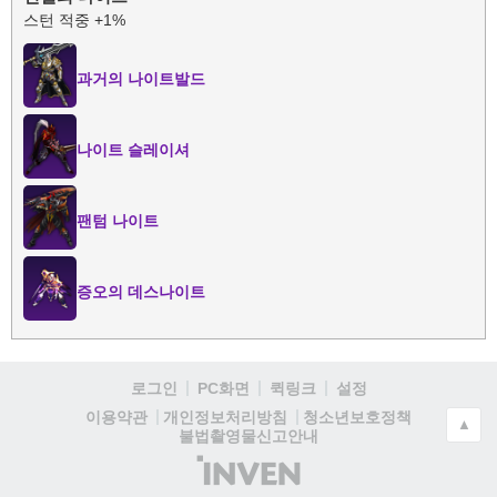
스턴 적중 +1%
과거의 나이트발드
나이트 슬레이셔
팬텀 나이트
증오의 데스나이트
로그인
PC화면
퀵링크
설정
청소년보호정책
이용약관
개인정보처리방침
▲
불법촬영물신고안내
(주)
인