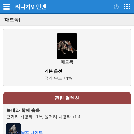
리니지M
인벤
[매드독]
매드독
기본 옵션
공격 속도 +4%
관련 컬렉션
늑대와 함꼐 춤을
근거리 치명타 +1%, 원거리 치명타 +1%
울프 나이트