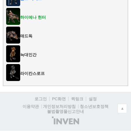
하이에나 헌터
매드독
늑대인간
라이칸스로프
로그인
PC화면
퀵링크
설정
청소년보호정책
이용약관
개인정보처리방침
▲
불법촬영물신고안내
(주)
인