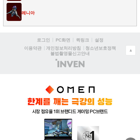
레니아
로그인
PC화면
퀵링크
설정
청소년보호정책
이용약관
개인정보처리방침
▲
불법촬영물신고안내
(주)
인
벤