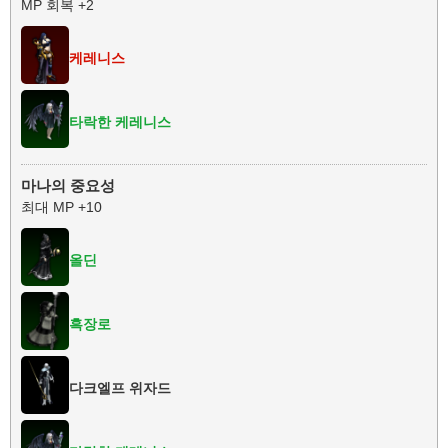
MP 회복 +2
케레니스
타락한 케레니스
마나의 중요성
최대 MP +10
올딘
흑장로
다크엘프 위자드