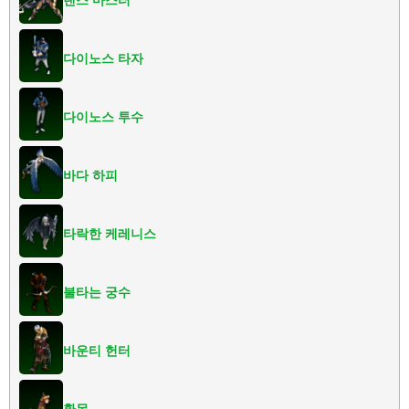
다이노스 타자
다이노스 투수
바다 하피
타락한 케레니스
불타는 궁수
바운티 헌터
환몽