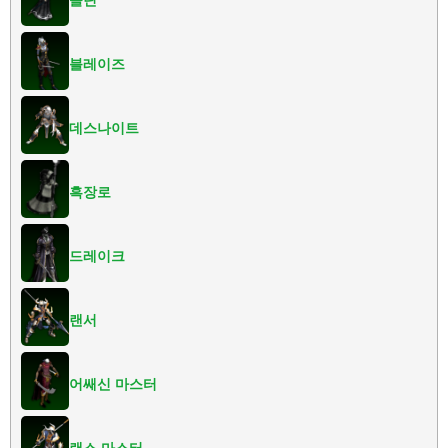
블레이즈
데스나이트
흑장로
드레이크
랜서
어쌔신 마스터
랜스 마스터