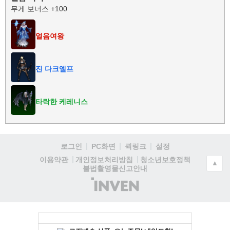
무게 보너스 +100
얼음여왕
진 다크엘프
타락한 케레니스
로그인
PC화면
퀵링크
설정
청소년보호정책
이용약관
개인정보처리방침
▲
불법촬영물신고안내
(주)
인
벤