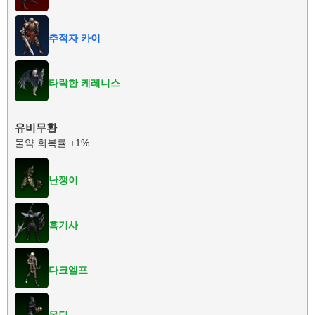
추적자 카이
타락한 케레니스
유비무환
물약 회복률 +1%
난쟁이
흑기사
다크엘프
올딘