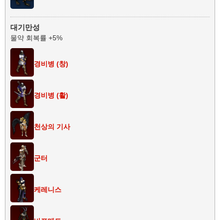
대기만성
물약 회복률 +5%
경비병 (창)
경비병 (활)
천상의 기사
군터
케레니스