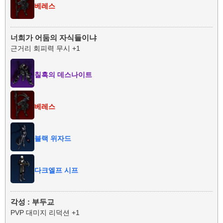
베레스
너희가 어둠의 자식들이냐
근거리 회피력 무시 +1
칠흑의 데스나이트
베레스
블랙 위자드
다크엘프 시프
각성 : 부두교
PVP 대미지 리덕션 +1