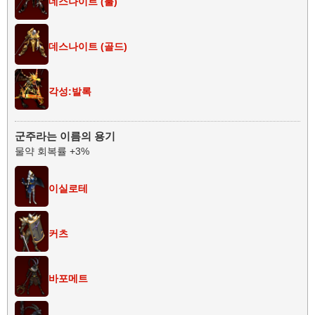
데스나이트 (불)
데스나이트 (골드)
각성:발록
군주라는 이름의 용기
물약 회복률 +3%
이실로테
커츠
바포메트