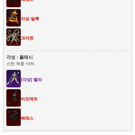
각성:발록
크라켄
각성 : 플래시
스턴 적중 +1%
[각성] 벨라
바포메트
베레스