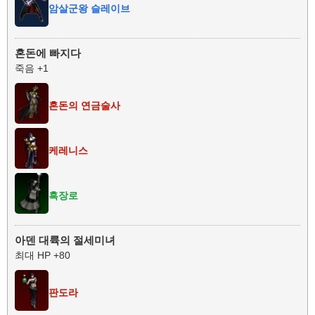
암살군왕 슬레이브
혼돈에 빠지다
죽음 +1
혼돈의 연금술사
케레니스
흑장로
아덴 대륙의 절세미녀
최대 HP +80
판도라