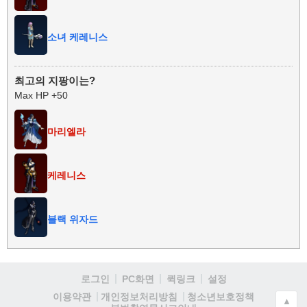
소녀 케레니스
최고의 지팡이는?
Max HP +50
마리엘라
케레니스
블랙 위자드
로그인
PC화면
퀵링크
설정
청소년보호정책
이용약관
개인정보처리방침
▲