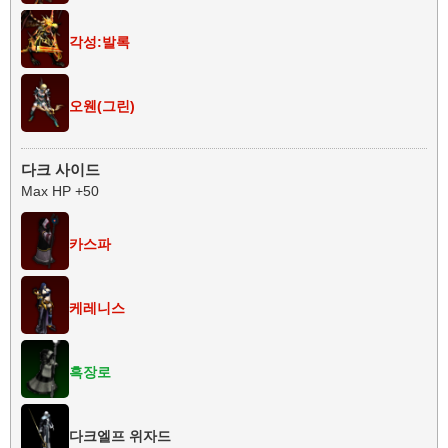
각성:발록
오웬(그린)
다크 사이드
Max HP +50
카스파
케레니스
흑장로
다크엘프 위자드