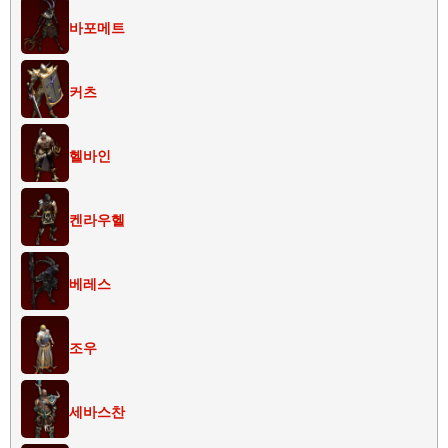
바포메트
커츠
헬바인
켄라우헬
베레스
조우
세바스찬