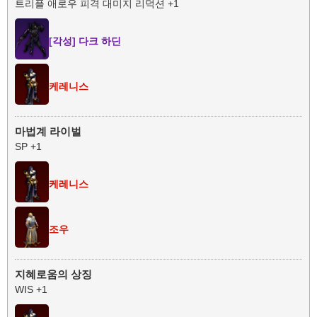
트리플 애로우 피격 대미지 리덕션 +1
[각성] 다크 하딘
케레니스
마법계 라이벌
SP +1
케레니스
조우
지혜로움의 상징
WIS +1