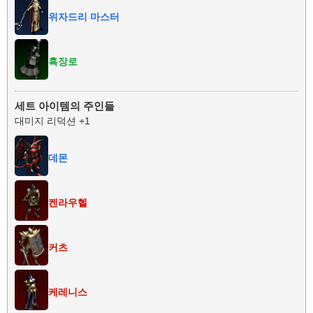
위자드리 마스터
흑장로
세트 아이템의 주인들
대미지 리덕션 +1
데몬
켄라우헬
커츠
케레니스