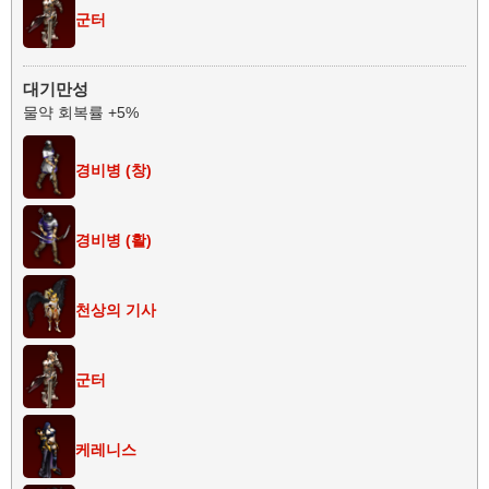
군터
대기만성
물약 회복률 +5%
경비병 (창)
경비병 (활)
천상의 기사
군터
케레니스