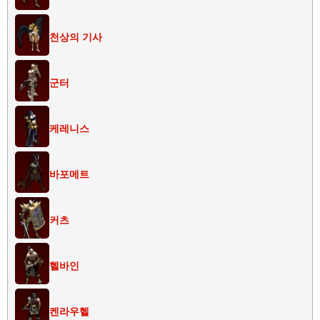
천상의 기사
군터
케레니스
바포메트
커츠
헬바인
켄라우헬