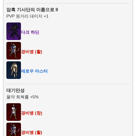
암흑 기사단의 이름으로 II
PVP 원거리 대미지 +1
다크 하딘
경비병 (활)
애로우 마스터
대기만성
물약 회복률 +5%
경비병 (창)
경비병 (활)