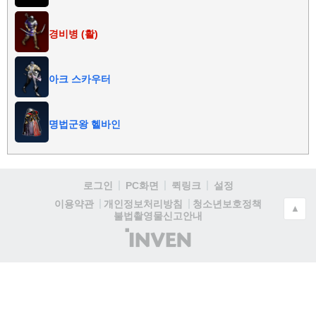
경비병 (활)
아크 스카우터
명법군왕 헬바인
로그인
PC화면
퀵링크
설정
청소년보호정책
이용약관
개인정보처리방침
▲
불법촬영물신고안내
(주)
인
벤