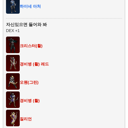
하이네 아처
자신있으면 들어와 봐
DEX +1
크리스터(활)
경비병 (활) 레드
오웬(그린)
경비병 (활)
질리언